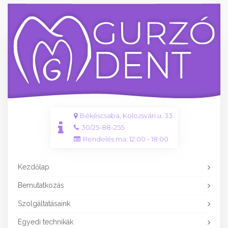
Békéscsaba, Kolozsvári u. 33.
30/25-88-255
Rendelés ma: 12:00 - 18:00
Kezdőlap
Bemutatkozás
Szolgáltatásaink
Egyedi technikák