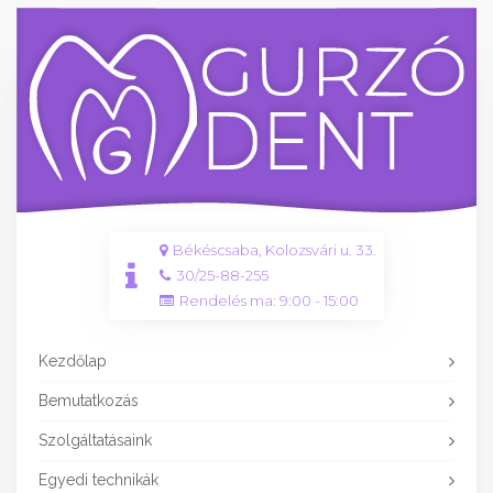
Békéscsaba, Kolozsvári u. 33.
30/25-88-255
Rendelés ma: 9:00 - 15:00
Kezdőlap
Bemutatkozás
Szolgáltatásaink
Egyedi technikák